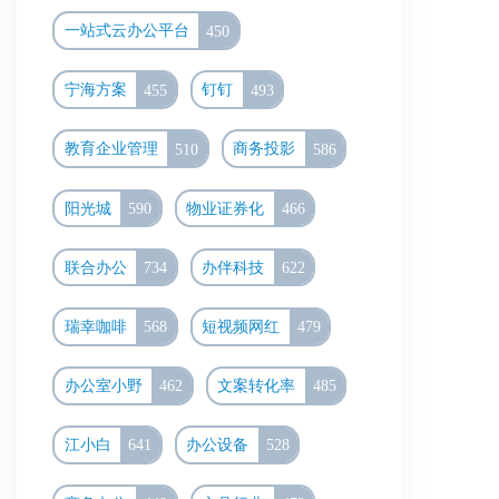
一站式云办公平台
450
宁海方案
455
钉钉
493
教育企业管理
510
商务投影
586
阳光城
590
物业证券化
466
联合办公
734
办伴科技
622
瑞幸咖啡
568
短视频网红
479
办公室小野
462
文案转化率
485
江小白
641
办公设备
528