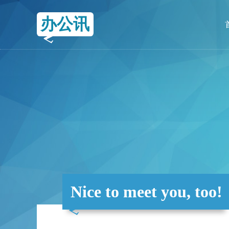
办公讯
Nice to meet you, too!