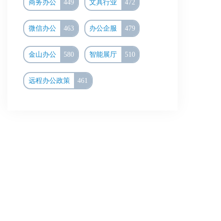
商务办公
449
文具行业
472
微信办公
463
办公企服
479
金山办公
580
智能展厅
510
远程办公政策
461