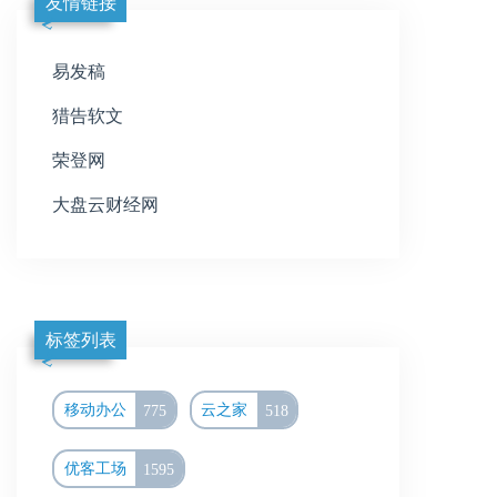
友情链接
易发稿
猎告软文
荣登网
大盘云财经网
标签列表
移动办公
775
云之家
518
优客工场
1595