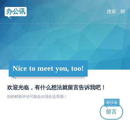
≡
办公讯
搜索
Nice to meet you, too!
欢迎光临，有什么想法就留言告诉我吧！
你的精彩评论可能会出现在这里哦！
抢沙发
留言