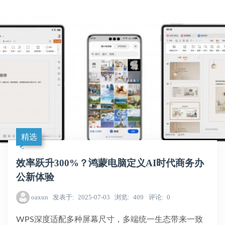
精选
效率跃升300%？鸿蒙电脑定义AI时代商务办
公新体验
oaxun
发表于
2025-07-03
浏览
409
评论
0
WPS深度适配多种屏幕尺寸，多端统一生态带来一致