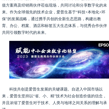
值方案商及
经销商
伙伴
莅临现场，
共同讨论和分享数字化的未
来
。
作为全球领先的技术企业，爱普生基于“科技+本地化+环
保”的发展战略，通过携手共创的全新生态思路，
构建
出教
育
、
办公
、
档案
、
酒店和标签
五大生态体系，
与优秀合作伙伴
共同引领
数字时代的未来。
科技共创是爱普生发展的关键课题。自进入中国市场以
来，爱普生坚持以“省、小、精”技术为社会创造价值的信念，
并且浓缩了爱普生对于技术、人类与地球之间关系的理解与承