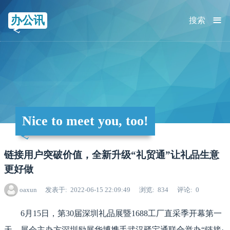
≡
办公讯
搜索
Nice to meet you, too!
链接用户突破价值，全新升级“礼贸通”让礼品生意
更好做
oaxun
发表于
2022-06-15 22:09:49
浏览
834
评论
0
6月15日，第30届深圳礼品展暨1688工厂直采季开幕第一
天，展会主办方深圳励展华博携手武汉驿宝通联合举办“链接·